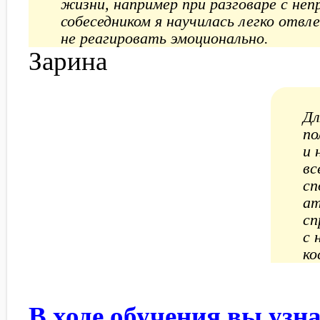
жизни, например при разговаре с не
собеседником я научилась легко отвл
не реагировать эмоционально.
Зарина
Дл
по
и 
вс
сп
ат
сп
с 
ко
Е
В ходе обучения вы узна